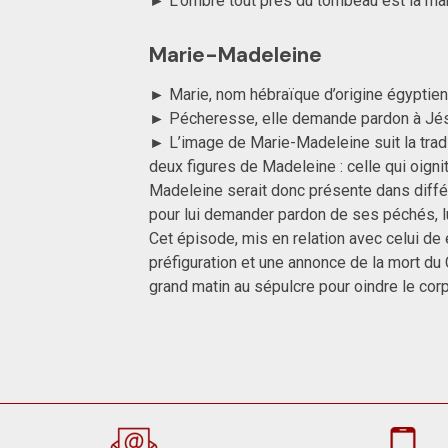
► L’ombre tout près du tombeau est la man
Marie-Madeleine
► Marie, nom hébraïque d’origine égyptien
► Pécheresse, elle demande pardon à Jésus 
► L’image de Marie-Madeleine suit la tradit
deux figures de Madeleine : celle qui oign
Madeleine serait donc présente dans diff
pour lui demander pardon de ses péchés, l
Cet épisode, mis en relation avec celui de é
préfiguration et une annonce de la mort du
grand matin au sépulcre pour oindre le corps