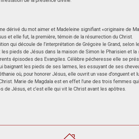
ifestation de la présence divine.
ne dérivé du mot aimer et Madeleine signifiant «originaire de M
et elle fut, la première, témoin de la résurrection du Christ.
ion qui découle de l’interprétation de Grégoire le Grand, selon l
it les pieds de Jésus dans la maison de Simon le Pharisien et l
érents épisodes des Evangiles. Célèbre pécheresse elle se prés
ui baignant les pieds de ses larmes, les essuyant de ses cheveu
thanie où, pour honorer Jésus, elle ouvrit un vase d’onguent et lu
 Christ. Marie de Magdala est en effet l’une des trois femmes qui
 de Jésus, et c’est elle qui vit le Christ avant les apôtres.