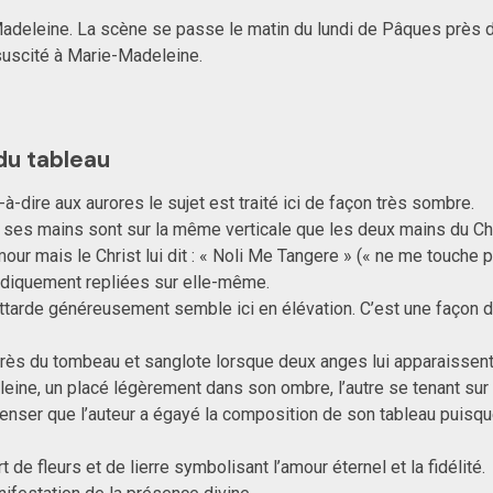
-Madeleine. La scène se passe le matin du lundi de Pâques près d
ssuscité à Marie-Madeleine.
du tableau
t-à-dire aux aurores le sujet est traité ici de façon très sombre.
es mains sont sur la même verticale que les deux mains du Christ 
ur mais le Christ lui dit : « Noli Me Tangere » (« ne me touche p
pudiquement repliées sur elle-même.
’attarde généreusement semble ici en élévation. C’est une façon 
rès du tombeau et sanglote lorsque deux anges lui apparaissen
eine, un placé légèrement dans son ombre, l’autre se tenant sur
penser que l’auteur a égayé la composition de son tableau puisqu
de fleurs et de lierre symbolisant l’amour éternel et la fidélité.